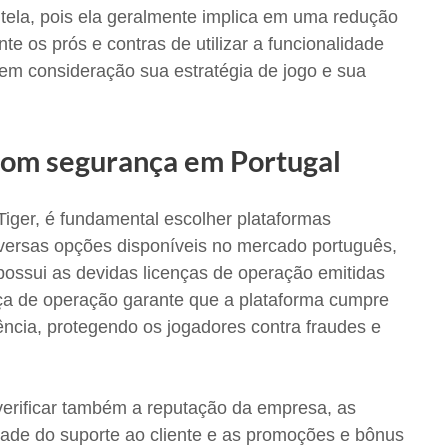
tela, pois ela geralmente implica em uma redução
te os prós e contras de utilizar a funcionalidade
 em consideração sua estratégia de jogo e sua
com segurança em Portugal
iger, é fundamental escolher plataformas
diversas opções disponíveis no mercado português,
 possui as devidas licenças de operação emitidas
ça de operação garante que a plataforma cumpre
ência, protegendo os jogadores contra fraudes e
verificar também a reputação da empresa, as
ade do suporte ao cliente e as promoções e bônus