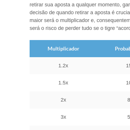
retirar sua aposta a qualquer momento, gar
decisão de quando retirar a aposta é cruci
maior será o multiplicador e, consequente
será o risco de perder tudo se o tigre “acor
Multiplicador
Probab
1.2x
1
1.5x
1
2x
3x