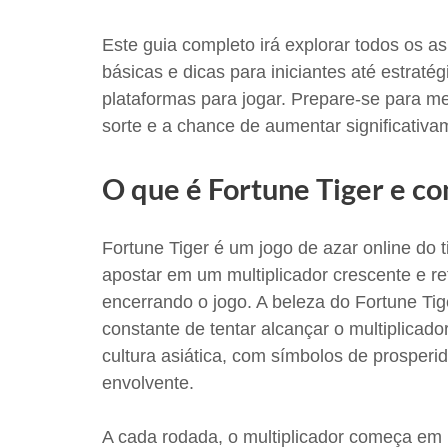
Este guia completo irá explorar todos os a
básicas e dicas para iniciantes até estrat
plataformas para jogar. Prepare-se para m
sorte e a chance de aumentar significativ
O que é Fortune Tiger e c
Fortune Tiger é um jogo de azar online do t
apostar em um multiplicador crescente e ret
encerrando o jogo. A beleza do Fortune Ti
constante de tentar alcançar o multiplicad
cultura asiática, com símbolos de prosper
envolvente.
A cada rodada, o multiplicador começa em