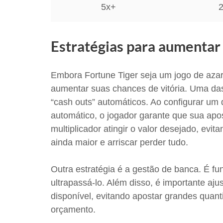
5x+
Estratégias para aumentar 
Embora Fortune Tiger seja um jogo de aza
aumentar suas chances de vitória. Uma das 
“cash outs” automáticos. Ao configurar um 
automático, o jogador garante que sua apo
multiplicador atingir o valor desejado, evi
ainda maior e arriscar perder tudo.
Outra estratégia é a gestão de banca. É fu
ultrapassá-lo. Além disso, é importante aj
disponível, evitando apostar grandes quant
orçamento.