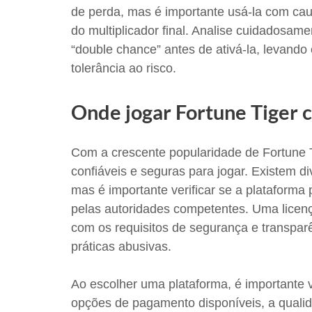
de perda, mas é importante usá-la com cau
do multiplicador final. Analise cuidadosamen
“double chance” antes de ativá-la, levando
tolerância ao risco.
Onde jogar Fortune Tiger 
Com a crescente popularidade de Fortune T
confiáveis e seguras para jogar. Existem 
mas é importante verificar se a plataforma
pelas autoridades competentes. Uma licen
com os requisitos de segurança e transpar
práticas abusivas.
Ao escolher uma plataforma, é importante 
opções de pagamento disponíveis, a qualid