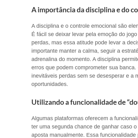
A importância da disciplina e do c
A disciplina e o controle emocional são el
É fácil se deixar levar pela emoção do jog
perdas, mas essa atitude pode levar a deci
importante manter a calma, seguir a estraté
adrenalina do momento. A disciplina permit
erros que podem comprometer sua banca. O
inevitáveis perdas sem se desesperar e a m
oportunidades.
Utilizando a funcionalidade de “d
Algumas plataformas oferecem a funcionali
ter uma segunda chance de ganhar caso o ti
aposta manualmente. Essa funcionalidade po