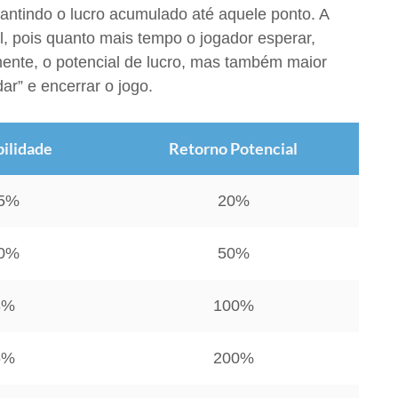
antindo o lucro acumulado até aquele ponto. A
al, pois quanto mais tempo o jogador esperar,
mente, o potencial de lucro, mas também maior
dar” e encerrar o jogo.
ilidade
Retorno Potencial
5%
20%
0%
50%
8%
100%
5%
200%