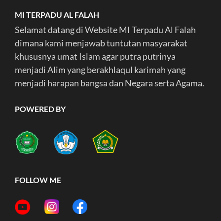
MI TERPADU AL FALAH
Selamat datang di Website MI Terpadu Al Falah
dimana kami menjawab tuntutan masyarakat
khususnya umat Islam agar putra putrinya
menjadi Alim yang berakhlaqul karimah yang
menjadi harapan bangsa dan Negara serta Agama.
POWERED BY
FOLLOW ME