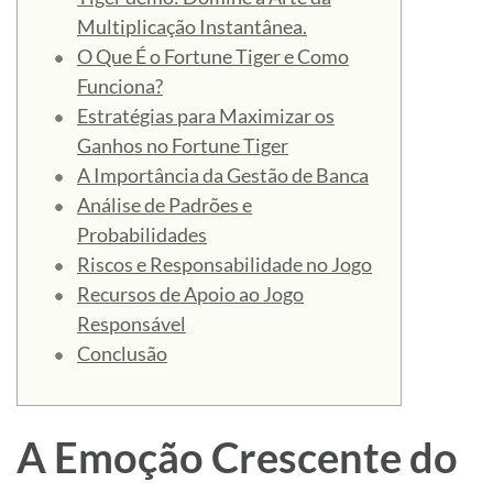
Multiplicação Instantânea.
O Que É o Fortune Tiger e Como
Funciona?
Estratégias para Maximizar os
Ganhos no Fortune Tiger
A Importância da Gestão de Banca
Análise de Padrões e
Probabilidades
Riscos e Responsabilidade no Jogo
Recursos de Apoio ao Jogo
Responsável
Conclusão
A Emoção Crescente do