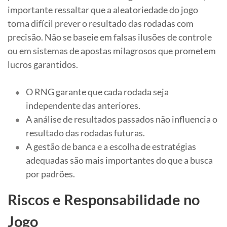
importante ressaltar que a aleatoriedade do jogo
torna difícil prever o resultado das rodadas com
precisão. Não se baseie em falsas ilusões de controle
ou em sistemas de apostas milagrosos que prometem
lucros garantidos.
O RNG garante que cada rodada seja
independente das anteriores.
A análise de resultados passados não influencia o
resultado das rodadas futuras.
A gestão de banca e a escolha de estratégias
adequadas são mais importantes do que a busca
por padrões.
Riscos e Responsabilidade no
Jogo