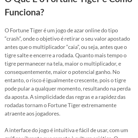
Funciona?
O Fortune Tiger é um jogo de azar online do tipo
“crash”, onde o objetivo é retirar o seu valor apostado
antes que o multiplicador “caia”, ou seja, antes que o
tigre salte e encerre a rodada. Quanto mais tempo o
tigre permanecer na tela, maior o multiplicador, e
consequentemente, maior o potencial ganho. No
entanto, o risco é igualmente crescente, pois o tigre
pode pular a qualquer momento, resultando na perda
da aposta. A simplicidade das regras e a rapidez das
rodadas tornam o Fortune Tiger extremamente
atraente aos jogadores.
A interface do jogo é intuitiva e fácil de usar, com um