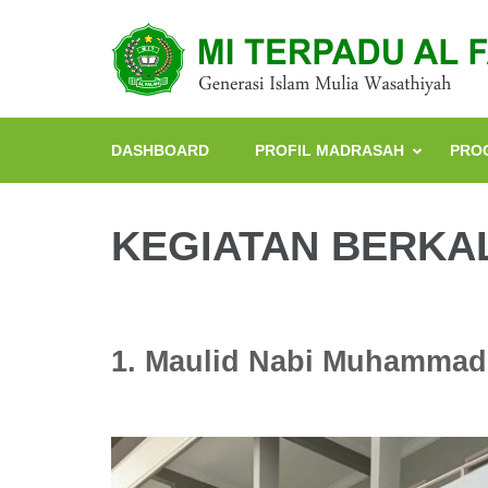
Lompat
ke
konten
(Tekan
Enter)
DASHBOARD
PROFIL MADRASAH
PRO
KEGIATAN BERKA
1. Maulid Nabi Muhamma