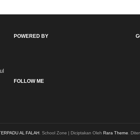
POWERED BY
G
ul
FOLLOW ME
TERPADU AL FALAH
.
School Zone | Diciptakan Oleh
Rara Theme
. Dit