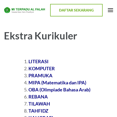
Lompat
ke
DAFTAR SEKARANG
MI TERPADU AL FALAH
Terwujudnya Generasi Religius dan Berkualitas
konten
(Tekan
Enter)
Ekstra Kurikuler
LITERASI
KOMPUTER
PRAMUKA
MIPA (Matematika dan IPA)
OBA (Olimpiade Bahasa Arab)
REBANA
TILAWAH
TAHFIDZ