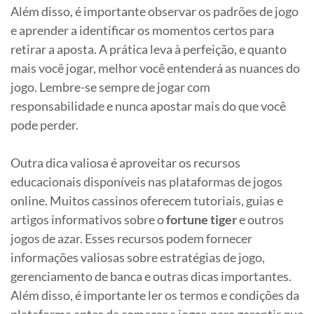
Além disso, é importante observar os padrões de jogo
e aprender a identificar os momentos certos para
retirar a aposta. A prática leva à perfeição, e quanto
mais você jogar, melhor você entenderá as nuances do
jogo. Lembre-se sempre de jogar com
responsabilidade e nunca apostar mais do que você
pode perder.
Outra dica valiosa é aproveitar os recursos
educacionais disponíveis nas plataformas de jogos
online. Muitos cassinos oferecem tutoriais, guias e
artigos informativos sobre o
fortune tiger
e outros
jogos de azar. Esses recursos podem fornecer
informações valiosas sobre estratégias de jogo,
gerenciamento de banca e outras dicas importantes.
Além disso, é importante ler os termos e condições da
plataforma antes de começar a jogar, para garantir que