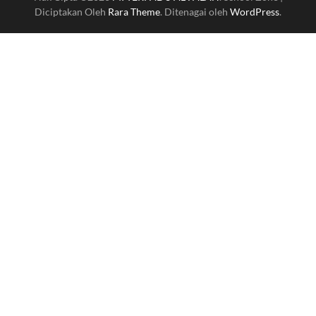
Diciptakan Oleh
Rara Theme
. Ditenagai oleh
WordPress
.