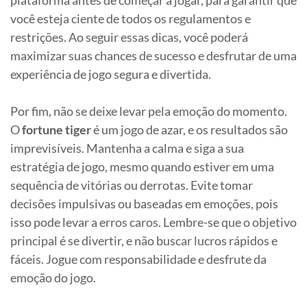
você esteja ciente de todos os regulamentos e
restrições. Ao seguir essas dicas, você poderá
maximizar suas chances de sucesso e desfrutar de uma
experiência de jogo segura e divertida.
Por fim, não se deixe levar pela emoção do momento.
O
fortune tiger
é um jogo de azar, e os resultados são
imprevisíveis. Mantenha a calma e siga a sua
estratégia de jogo, mesmo quando estiver em uma
sequência de vitórias ou derrotas. Evite tomar
decisões impulsivas ou baseadas em emoções, pois
isso pode levar a erros caros. Lembre-se que o objetivo
principal é se divertir, e não buscar lucros rápidos e
fáceis. Jogue com responsabilidade e desfrute da
emoção do jogo.