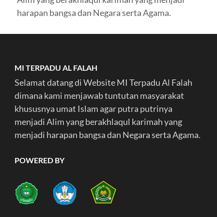
harapan bangsa dan Negara serta Agama.
MI TERPADU AL FALAH
Selamat datang di Website MI Terpadu Al Falah
dimana kami menjawab tuntutan masyarakat
khususnya umat Islam agar putra putrinya
menjadi Alim yang berakhlaqul karimah yang
menjadi harapan bangsa dan Negara serta Agama.
POWERED BY