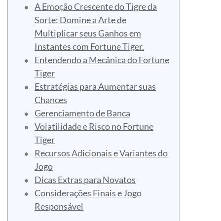
A Emoção Crescente do Tigre da
Sorte: Domine a Arte de
Multiplicar seus Ganhos em
Instantes com Fortune Tiger.
Entendendo a Mecânica do Fortune
Tiger
Estratégias para Aumentar suas
Chances
Gerenciamento de Banca
Volatilidade e Risco no Fortune
Tiger
Recursos Adicionais e Variantes do
Jogo
Dicas Extras para Novatos
Considerações Finais e Jogo
Responsável