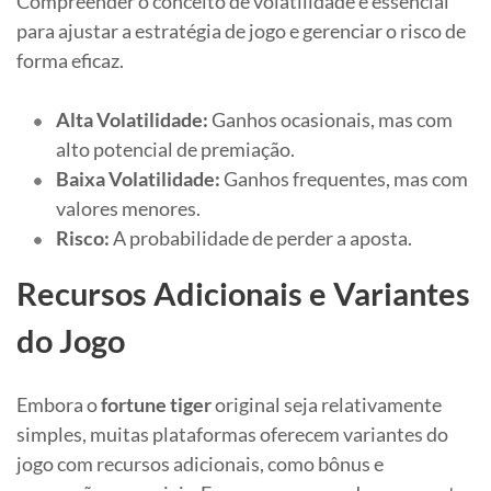
Compreender o conceito de volatilidade é essencial
para ajustar a estratégia de jogo e gerenciar o risco de
forma eficaz.
Alta Volatilidade:
Ganhos ocasionais, mas com
alto potencial de premiação.
Baixa Volatilidade:
Ganhos frequentes, mas com
valores menores.
Risco:
A probabilidade de perder a aposta.
Recursos Adicionais e Variantes
do Jogo
Embora o
fortune tiger
original seja relativamente
simples, muitas plataformas oferecem variantes do
jogo com recursos adicionais, como bônus e