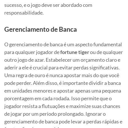
sucesso, e o jogo deve ser abordado com
responsabilidade.
Gerenciamento de Banca
O gerenciamento de banca é um aspecto fundamental
para qualquer jogador de
fortune tiger
ou de qualquer
outro jogo de azar. Estabelecer um orçamento claro e
aderir a ele é crucial para evitar perdas significativas.
Uma regra de ouro é nunca apostar mais do que você
pode perder. Além disso, é importante dividir a banca
em unidades menores e apostar apenas uma pequena
porcentagem em cada rodada. Isso permite que o
jogador resista a flutuações e maximize suas chances
de jogar por um período prolongado. Ignorar o
gerenciamento de banca pode levar a perdas rápidas e