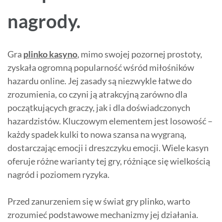
nagrody.
Gra
plinko kasyno
, mimo swojej pozornej prostoty,
zyskała ogromną popularność wśród miłośników
hazardu online. Jej zasady są niezwykle łatwe do
zrozumienia, co czyni ją atrakcyjną zarówno dla
początkujących graczy, jak i dla doświadczonych
hazardzistów. Kluczowym elementem jest losowość –
każdy spadek kulki to nowa szansa na wygraną,
dostarczając emocji i dreszczyku emocji. Wiele kasyn
oferuje różne warianty tej gry, różniące się wielkością
nagród i poziomem ryzyka.
Przed zanurzeniem się w świat gry plinko, warto
zrozumieć podstawowe mechanizmy jej działania.