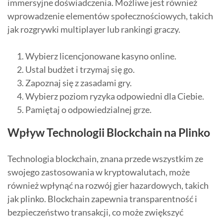
immersyjne doświadczenia. Możliwe jest również
wprowadzenie elementów społecznościowych, takich
jak rozgrywki multiplayer lub rankingi graczy.
Wybierz licencjonowane kasyno online.
Ustal budżet i trzymaj się go.
Zapoznaj się z zasadami gry.
Wybierz poziom ryzyka odpowiedni dla Ciebie.
Pamiętaj o odpowiedzialnej grze.
Wpływ Technologii Blockchain na Plinko
Technologia blockchain, znana przede wszystkim ze
swojego zastosowania w kryptowalutach, może
również wpłynąć na rozwój gier hazardowych, takich
jak plinko. Blockchain zapewnia transparentność i
bezpieczeństwo transakcji, co może zwiększyć