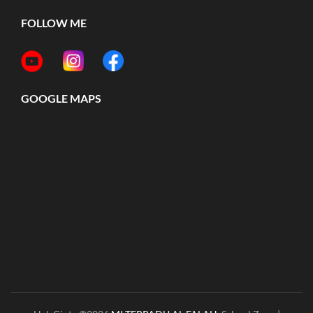
FOLLOW ME
GOOGLE MAPS