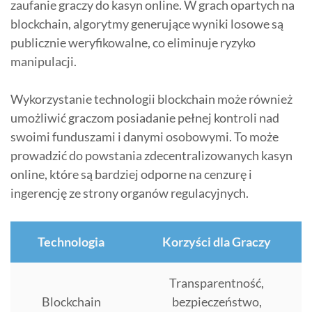
zaufanie graczy do kasyn online. W grach opartych na
blockchain, algorytmy generujące wyniki losowe są
publicznie weryfikowalne, co eliminuje ryzyko
manipulacji.
Wykorzystanie technologii blockchain może również
umożliwić graczom posiadanie pełnej kontroli nad
swoimi funduszami i danymi osobowymi. To może
prowadzić do powstania zdecentralizowanych kasyn
online, które są bardziej odporne na cenzurę i
ingerencję ze strony organów regulacyjnych.
Technologia
Korzyści dla Graczy
Transparentność,
Blockchain
bezpieczeństwo,