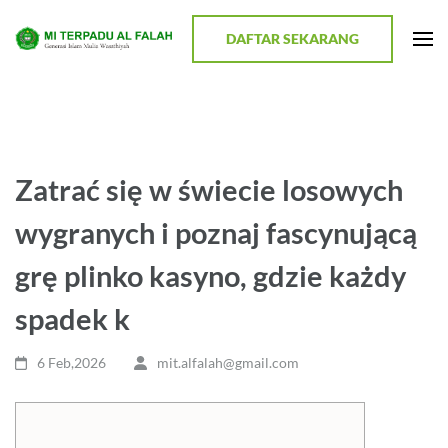
Lompat
ke
DAFTAR SEKARANG
MI TERPADU AL FALAH
Terwujudnya Generasi Religius dan Berkualitas
konten
(Tekan
Enter)
Zatrać się w świecie losowych
wygranych i poznaj fascynującą
grę plinko kasyno, gdzie każdy
spadek k
6 Feb,2026
mit.alfalah@gmail.com