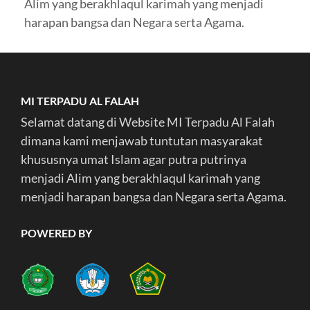
Alim yang berakhlaqul karimah yang menjadi
harapan bangsa dan Negara serta Agama.
MI TERPADU AL FALAH
Selamat datang di Website MI Terpadu Al Falah
dimana kami menjawab tuntutan masyarakat
khususnya umat Islam agar putra putrinya
menjadi Alim yang berakhlaqul karimah yang
menjadi harapan bangsa dan Negara serta Agama.
POWERED BY