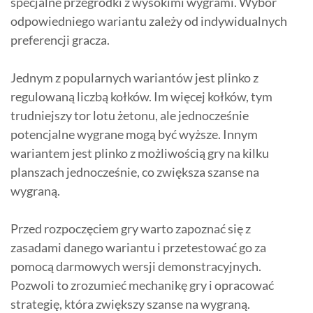
specjalne przegródki z wysokimi wygrami. Wybór
odpowiedniego wariantu zależy od indywidualnych
preferencji gracza.
Jednym z popularnych wariantów jest plinko z
regulowaną liczbą kołków. Im więcej kołków, tym
trudniejszy tor lotu żetonu, ale jednocześnie
potencjalne wygrane mogą być wyższe. Innym
wariantem jest plinko z możliwością gry na kilku
planszach jednocześnie, co zwiększa szanse na
wygraną.
Przed rozpoczęciem gry warto zapoznać się z
zasadami danego wariantu i przetestować go za
pomocą darmowych wersji demonstracyjnych.
Pozwoli to zrozumieć mechanikę gry i opracować
strategię, która zwiększy szanse na wygraną.