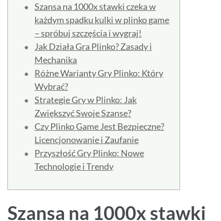
Szansa na 1000x stawki czeka w
każdym spadku kulki w plinko game
– spróbuj szczęścia i wygraj!
Jak Działa Gra Plinko? Zasady i
Mechanika
Różne Warianty Gry Plinko: Który
Wybrać?
Strategie Gry w Plinko: Jak
Zwiększyć Swoje Szanse?
Czy Plinko Game Jest Bezpieczne?
Licencjonowanie i Zaufanie
Przyszłość Gry Plinko: Nowe
Technologie i Trendy
Szansa na 1000x stawki