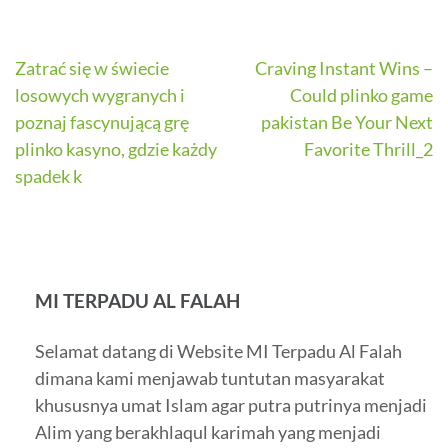
Navigasi
Zatrać się w świecie
Craving Instant Wins –
losowych wygranych i
Could plinko game
pos
poznaj fascynującą grę
pakistan Be Your Next
plinko kasyno, gdzie każdy
Favorite Thrill_2
spadek k
MI TERPADU AL FALAH
Selamat datang di Website MI Terpadu Al Falah
dimana kami menjawab tuntutan masyarakat
khususnya umat Islam agar putra putrinya menjadi
Alim yang berakhlaqul karimah yang menjadi