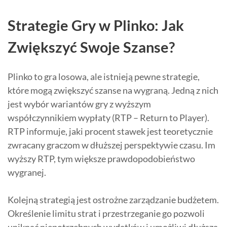
Strategie Gry w Plinko: Jak
Zwiększyć Swoje Szanse?
Plinko to gra losowa, ale istnieją pewne strategie,
które mogą zwiększyć szanse na wygraną. Jedną z nich
jest wybór wariantów gry z wyższym
współczynnikiem wypłaty (RTP – Return to Player).
RTP informuje, jaki procent stawek jest teoretycznie
zwracany graczom w dłuższej perspektywie czasu. Im
wyższy RTP, tym większe prawdopodobieństwo
wygranej.
Kolejną strategią jest ostrożne zarządzanie budżetem.
Określenie limitu strat i przestrzeganie go pozwoli
uniknąć niepotrzebnych wydatków i umożliwi dłuższą