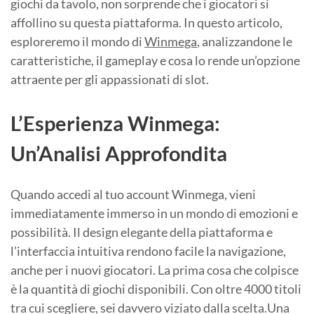
giochi da tavolo, non sorprende che i giocatori si
affollino su questa piattaforma. In questo articolo,
esploreremo il mondo di
Winmega
, analizzandone le
caratteristiche, il gameplay e cosa lo rende un’opzione
attraente per gli appassionati di slot.
L’Esperienza Winmega:
Un’Analisi Approfondita
Quando accedi al tuo account Winmega, vieni
immediatamente immerso in un mondo di emozioni e
possibilità. Il design elegante della piattaforma e
l’interfaccia intuitiva rendono facile la navigazione,
anche per i nuovi giocatori. La prima cosa che colpisce
è la quantità di giochi disponibili. Con oltre 4000 titoli
tra cui scegliere, sei davvero viziato dalla scelta.Una