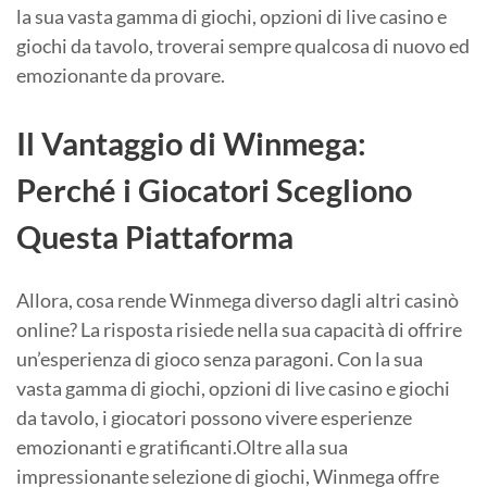
la sua vasta gamma di giochi, opzioni di live casino e
giochi da tavolo, troverai sempre qualcosa di nuovo ed
emozionante da provare.
Il Vantaggio di Winmega:
Perché i Giocatori Scegliono
Questa Piattaforma
Allora, cosa rende Winmega diverso dagli altri casinò
online? La risposta risiede nella sua capacità di offrire
un’esperienza di gioco senza paragoni. Con la sua
vasta gamma di giochi, opzioni di live casino e giochi
da tavolo, i giocatori possono vivere esperienze
emozionanti e gratificanti.Oltre alla sua
impressionante selezione di giochi, Winmega offre