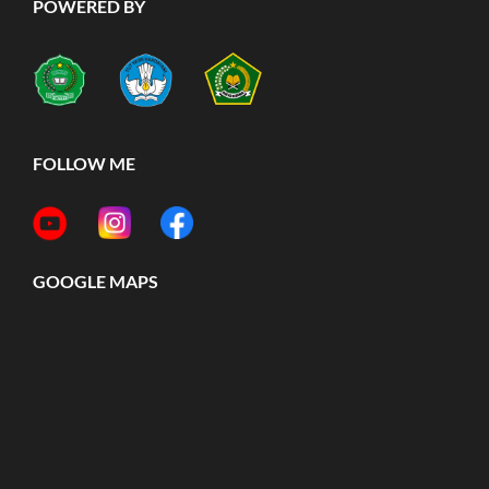
POWERED BY
FOLLOW ME
GOOGLE MAPS