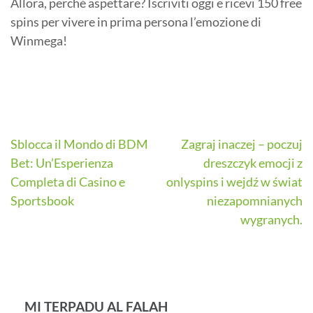
Allora, perché aspettare? Iscriviti oggi e ricevi 150 free
spins per vivere in prima persona l’emozione di
Winmega!
Navigasi
Sblocca il Mondo di BDM
Zagraj inaczej – poczuj
Bet: Un’Esperienza
dreszczyk emocji z
pos
Completa di Casino e
onlyspins i wejdź w świat
Sportsbook
niezapomnianych
wygranych.
MI TERPADU AL FALAH