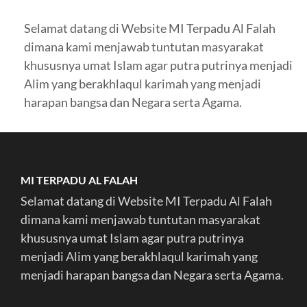
Selamat datang di Website MI Terpadu Al Falah
dimana kami menjawab tuntutan masyarakat
khususnya umat Islam agar putra putrinya menjadi
Alim yang berakhlaqul karimah yang menjadi
harapan bangsa dan Negara serta Agama.
MI TERPADU AL FALAH
Selamat datang di Website MI Terpadu Al Falah
dimana kami menjawab tuntutan masyarakat
khususnya umat Islam agar putra putrinya
menjadi Alim yang berakhlaqul karimah yang
menjadi harapan bangsa dan Negara serta Agama.