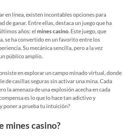
r en línea, existen incontables opciones para
ad de ganar. Entre ellas, destaca un juego que ha
últimos años: el
mines casino
. Este juego, que
na, se ha convertido en un favorito entre los
eriencia. Su mecánica sencilla, pero a la vez
 un público amplio.
 consiste en explorar un campo minado virtual, donde
le de casillas seguras sin activar una mina. Cada
pero la amenaza de una explosión acecha en cada
ompensa es lo que lo hace tan adictivo y
 y poner a prueba tu intuición?
de mines casino?