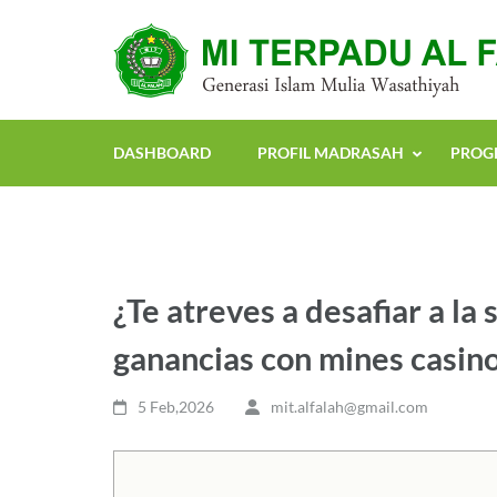
Lompat
ke
konten
(Tekan
Enter)
DASHBOARD
PROFIL MADRASAH
PROG
¿Te atreves a desafiar a la 
ganancias con mines casino
5 Feb,2026
mit.alfalah@gmail.com