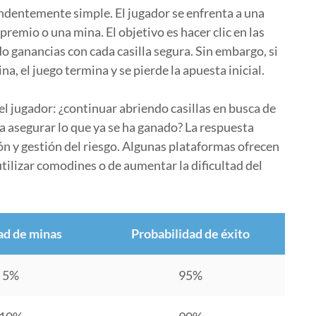
ndentemente simple. El jugador se enfrenta a una
premio o una mina. El objetivo es hacer clic en las
o ganancias con cada casilla segura. Sin embargo, si
na, el juego termina y se pierde la apuesta inicial.
el jugador: ¿continuar abriendo casillas en busca de
 asegurar lo que ya se ha ganado? La respuesta
ón y gestión del riesgo. Algunas plataformas ofrecen
tilizar comodines o de aumentar la dificultad del
ad de minas
Probabilidad de éxito
5%
95%