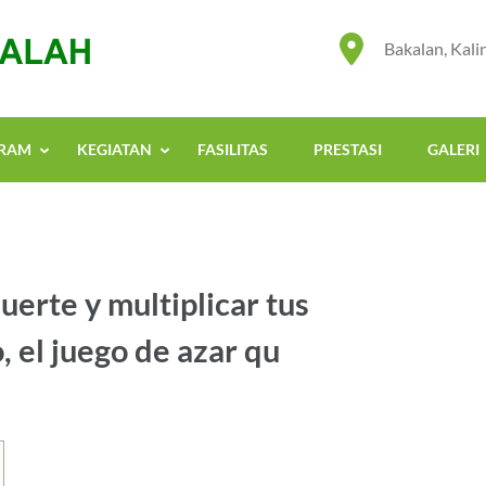
MI TERPADU AL FALAH
Terwujudnya Generasi Religius dan Berkualitas
Bakalan, Kali
RAM
KEGIATAN
FASILITAS
PRESTASI
GALERI
suerte y multiplicar tus
, el juego de azar qu