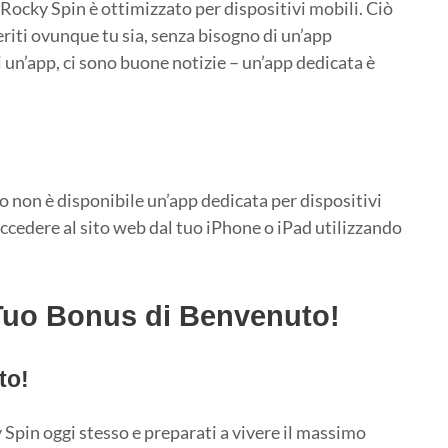
Rocky Spin è ottimizzato per dispositivi mobili. Ciò
feriti ovunque tu sia, senza bisogno di un’app
 un’app, ci sono buone notizie – un’app dedicata è
 non è disponibile un’app dedicata per dispositivi
cedere al sito web dal tuo iPhone o iPad utilizzando
 Tuo Bonus di Benvenuto!
to!
 Spin oggi stesso e preparati a vivere il massimo