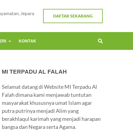
nyamatan, Jepara
DAFTAR SEKARANG
ERI
KONTAK
MI TERPADU AL FALAH
Selamat datang di Website MI Terpadu Al
Falah dimana kami menjawab tuntutan
masyarakat khususnya umat Islam agar
putra putrinya menjadi Alim yang
berakhlaqul karimah yang menjadi harapan
bangsa dan Negara serta Agama.