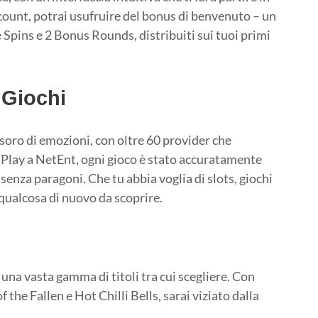
count, potrai usufruire del bonus di benvenuto – un
Spins e 2 Bonus Rounds, distribuiti sui tuoi primi
 Giochi
tesoro di emozioni, con oltre 60 provider che
 Play a NetEnt, ogni gioco è stato accuratamente
 senza paragoni. Che tu abbia voglia di slots, giochi
 qualcosa di nuovo da scoprire.
 una vasta gamma di titoli tra cui scegliere. Con
he Fallen e Hot Chilli Bells, sarai viziato dalla