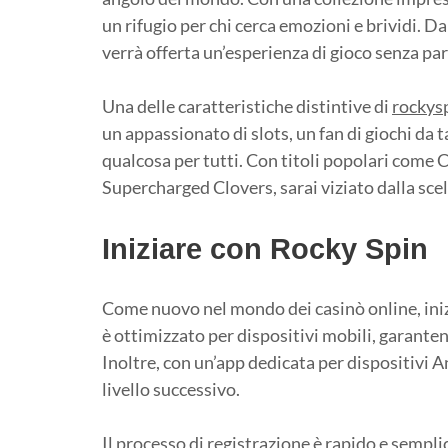
un rifugio per chi cerca emozioni e brividi. D
verrà offerta un’esperienza di gioco senza pari
Una delle caratteristiche distintive di
rockys
un appassionato di slots, un fan di giochi da t
qualcosa per tutti. Con titoli popolari come 
Supercharged Clovers, sarai viziato dalla scelta
Iniziare con Rocky Spin
Come nuovo nel mondo dei casinò online, inizi
è ottimizzato per dispositivi mobili, garantend
Inoltre, con un’app dedicata per dispositivi A
livello successivo.
Il processo di registrazione è rapido e semplice