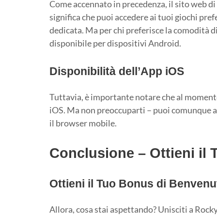
Come accennato in precedenza, il sito web di 
significa che puoi accedere ai tuoi giochi pre
dedicata. Ma per chi preferisce la comodità di
disponibile per dispositivi Android.
Disponibilità dell’App iOS
Tuttavia, è importante notare che al momento
iOS. Ma non preoccuparti – puoi comunque ac
il browser mobile.
Conclusione – Ottieni il
Ottieni il Tuo Bonus di Benvenu
Allora, cosa stai aspettando? Unisciti a Rocky