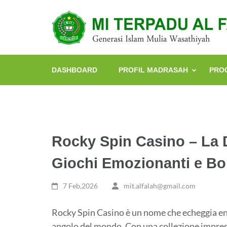
Lompat
ke
konten
(Tekan
Enter)
DASHBOARD
PROFIL MADRASAH
PRO
Rocky Spin Casino – La D
Giochi Emozionanti e B
7 Feb,2026
mit.alfalah@gmail.com
Rocky Spin Casino è un nome che echeggia en
angolo del mondo. Con una collezione impress