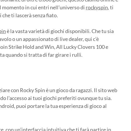
al momento in cui entri nell’universo di
rockyspin
, ti
 che ti lascerà senza fiato.
pin
è la vasta varietà di giochi disponibili. Che tu sia
avolo o un appassionato di live dealer, qui c’è
Coin Strike Hold and Win, All Lucky Clovers 100 e
 quando si tratta di far girare i rulli.
are con Rocky Spin è un gioco da ragazzi. Il sito web
o l’accesso ai tuoi giochi preferiti ovunque tu sia.
ndroid, puoi portare la tua esperienza di gioco al
, con un’interfaccia intuitiva che ti farà partire in