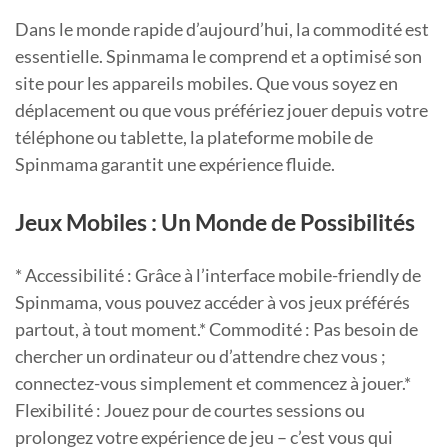
Dans le monde rapide d’aujourd’hui, la commodité est
essentielle. Spinmama le comprend et a optimisé son
site pour les appareils mobiles. Que vous soyez en
déplacement ou que vous préfériez jouer depuis votre
téléphone ou tablette, la plateforme mobile de
Spinmama garantit une expérience fluide.
Jeux Mobiles : Un Monde de Possibilités
* Accessibilité : Grâce à l’interface mobile-friendly de
Spinmama, vous pouvez accéder à vos jeux préférés
partout, à tout moment.* Commodité : Pas besoin de
chercher un ordinateur ou d’attendre chez vous ;
connectez-vous simplement et commencez à jouer.*
Flexibilité : Jouez pour de courtes sessions ou
prolongez votre expérience de jeu – c’est vous qui