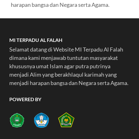
harapan bangsa dan Negara serta Agama.
MI TERPADU AL FALAH
Selamat datang di Website MI Terpadu Al Falah
dimana kami menjawab tuntutan masyarakat
khususnya umat Islam agar putra putrinya
menjadi Alim yang berakhlaqul karimah yang
menjadi harapan bangsa dan Negara serta Agama.
POWERED BY