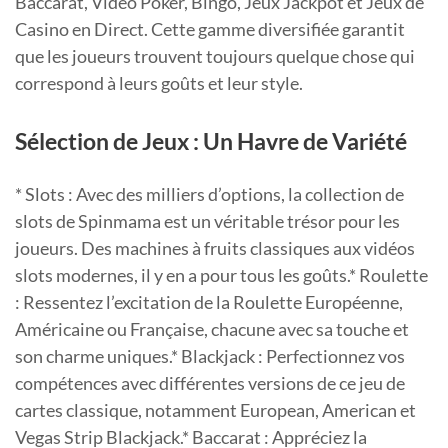
Baccarat, Video Poker, Bingo, Jeux Jackpot et Jeux de
Casino en Direct. Cette gamme diversifiée garantit
que les joueurs trouvent toujours quelque chose qui
correspond à leurs goûts et leur style.
Sélection de Jeux : Un Havre de Variété
* Slots : Avec des milliers d’options, la collection de
slots de Spinmama est un véritable trésor pour les
joueurs. Des machines à fruits classiques aux vidéos
slots modernes, il y en a pour tous les goûts.* Roulette
: Ressentez l’excitation de la Roulette Européenne,
Américaine ou Française, chacune avec sa touche et
son charme uniques.* Blackjack : Perfectionnez vos
compétences avec différentes versions de ce jeu de
cartes classique, notamment European, American et
Vegas Strip Blackjack.* Baccarat : Appréciez la