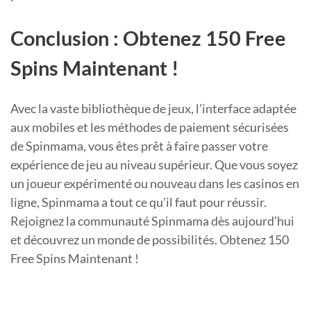
Conclusion : Obtenez 150 Free
Spins Maintenant !
Avec la vaste bibliothèque de jeux, l’interface adaptée
aux mobiles et les méthodes de paiement sécurisées
de Spinmama, vous êtes prêt à faire passer votre
expérience de jeu au niveau supérieur. Que vous soyez
un joueur expérimenté ou nouveau dans les casinos en
ligne, Spinmama a tout ce qu’il faut pour réussir.
Rejoignez la communauté Spinmama dès aujourd’hui
et découvrez un monde de possibilités. Obtenez 150
Free Spins Maintenant !