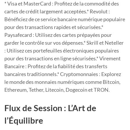
* Visa et MasterCard : Profitez de la commodité des
cartes de crédit largement acceptées.* Revolut :
Bénéficiez de ce service bancaire numérique populaire
pour des transactions rapides et sécurisées.*
Paysafecard : Utilisez des cartes prépayées pour
garder le contrôle sur vos dépenses.* Skrill et Neteller
: Utilisez ces portefeuilles électroniques populaires
pour des transactions en ligne sécurisées.* Virement
Bancaire : Profitez de la fiabilité des transferts
bancaires traditionnels.* Cryptomonnaies : Explorez
le monde des monnaies numériques comme Bitcoin,
Ethereum, Tether, Litecoin, Dogecoin et TRON.
Flux de Session : L’Art de
l’Équilibre