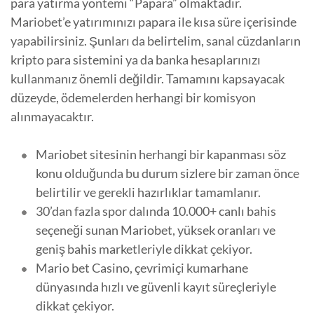
para yatırma yöntemi “Papara” olmaktadır.
Mariobet’e yatırımınızı papara ile kısa süre içerisinde
yapabilirsiniz. Şunları da belirtelim, sanal cüzdanların
kripto para sistemini ya da banka hesaplarınızı
kullanmanız önemli değildir. Tamamını kapsayacak
düzeyde, ödemelerden herhangi bir komisyon
alınmayacaktır.
Mariobet sitesinin herhangi bir kapanması söz
konu olduğunda bu durum sizlere bir zaman önce
belirtilir ve gerekli hazırlıklar tamamlanır.
30’dan fazla spor dalında 10.000+ canlı bahis
seçeneği sunan Mariobet, yüksek oranları ve
geniş bahis marketleriyle dikkat çekiyor.
Mario bet Casino, çevrimiçi kumarhane
dünyasında hızlı ve güvenli kayıt süreçleriyle
dikkat çekiyor.