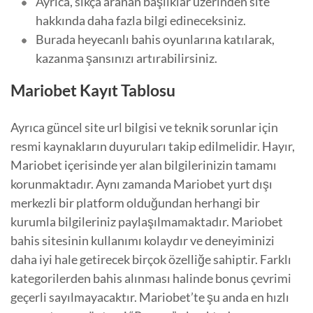
Ayrıca, sıkça aranan başlıklar üzerinden site
hakkında daha fazla bilgi edineceksiniz.
Burada heyecanlı bahis oyunlarına katılarak,
kazanma şansınızı artırabilirsiniz.
Mariobet Kayıt Tablosu
Ayrıca güncel site url bilgisi ve teknik sorunlar için
resmi kaynakların duyuruları takip edilmelidir. Hayır,
Mariobet içerisinde yer alan bilgilerinizin tamamı
korunmaktadır. Aynı zamanda Mariobet yurt dışı
merkezli bir platform olduğundan herhangi bir
kurumla bilgileriniz paylaşılmamaktadır. Mariobet
bahis sitesinin kullanımı kolaydır ve deneyiminizi
daha iyi hale getirecek birçok özelliğe sahiptir. Farklı
kategorilerden bahis alınması halinde bonus çevrimi
geçerli sayılmayacaktır. Mariobet’te şu anda en hızlı