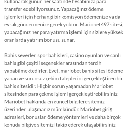
kullanarak günün her saatinde hesabınıza para
transfer edebiliyorsunuz. Yapacağınız ödeme
işlemleri için herhangi bir komisyon ödemenize ya da
evrak göndermenize gerek yoktur. Mariobet497 sitesi,
yapacağınız her para yatırma işlemi için sizlere yüksek
oranlarda yatırım bonusu sunar.
Bahis severler, spor bahisleri, casino oyunları ve canlı
bahis gibi çeşitli seçenekler arasından tercih
yapabilmektedirler. Evet, mariobet bahis sitesi ödeme
yapan ve sorunsuz çekim taleplerini gerçekleştiren bir
bahis sitesidir. Hiçbir sorun yaşamadan Mariobet
sitesinden para çekme işlemi gerçekleştirebilirsiniz.
Mariobet hakkında en güncel bilgilere sitemiz
üzerinden ulaşmanız mümkündür. Mariobet giriş
adresleri, bonuslar, ödeme yöntemleri ve daha birçok
konuda bilgiye sitemizi takip ederek ulaşabilirsiniz.