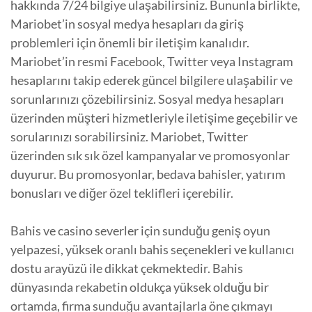
hakkında 7/24 bilgiye ulaşabilirsiniz. Bununla birlikte,
Mariobet’in sosyal medya hesapları da giriş
problemleri için önemli bir iletişim kanalıdır.
Mariobet’in resmi Facebook, Twitter veya Instagram
hesaplarını takip ederek güncel bilgilere ulaşabilir ve
sorunlarınızı çözebilirsiniz. Sosyal medya hesapları
üzerinden müşteri hizmetleriyle iletişime geçebilir ve
sorularınızı sorabilirsiniz. Mariobet, Twitter
üzerinden sık sık özel kampanyalar ve promosyonlar
duyurur. Bu promosyonlar, bedava bahisler, yatırım
bonusları ve diğer özel teklifleri içerebilir.
Bahis ve casino severler için sunduğu geniş oyun
yelpazesi, yüksek oranlı bahis seçenekleri ve kullanıcı
dostu arayüzü ile dikkat çekmektedir. Bahis
dünyasında rekabetin oldukça yüksek olduğu bir
ortamda, firma sunduğu avantajlarla öne çıkmayı