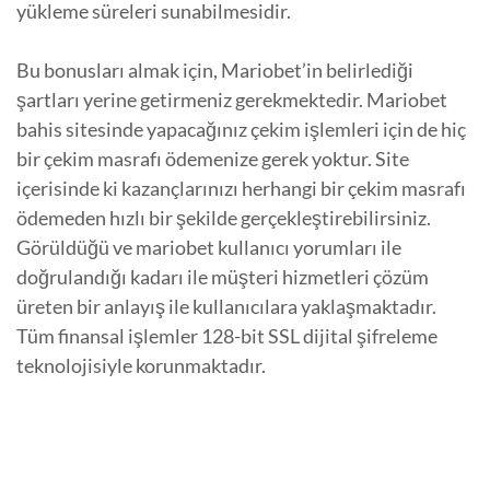
yükleme süreleri sunabilmesidir.
Bu bonusları almak için, Mariobet’in belirlediği
şartları yerine getirmeniz gerekmektedir. Mariobet
bahis sitesinde yapacağınız çekim işlemleri için de hiç
bir çekim masrafı ödemenize gerek yoktur. Site
içerisinde ki kazançlarınızı herhangi bir çekim masrafı
ödemeden hızlı bir şekilde gerçekleştirebilirsiniz.
Görüldüğü ve mariobet kullanıcı yorumları ile
doğrulandığı kadarı ile müşteri hizmetleri çözüm
üreten bir anlayış ile kullanıcılara yaklaşmaktadır.
Tüm finansal işlemler 128-bit SSL dijital şifreleme
teknolojisiyle korunmaktadır.