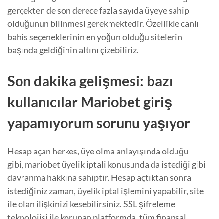
gerçekten de son derece fazla sayıda üyeye sahip
olduğunun bilinmesi gerekmektedir. Özellikle canlı
bahis seçeneklerinin en yoğun olduğu sitelerin
başında geldiğinin altını çizebiliriz.
Son dakika gelişmesi: bazı
kullanıcılar Mariobet giriş
yapamıyorum sorunu yaşıyor
Hesap açan herkes, üye olma anlayışında olduğu
gibi, mariobet üyelik iptali konusunda da istediği gibi
davranma hakkına sahiptir. Hesap açtıktan sonra
istediğiniz zaman, üyelik iptal işlemini yapabilir, site
ile olan ilişkinizi kesebilirsiniz. SSL şifreleme
teknolojisi ile korunan platformda, tüm finansal