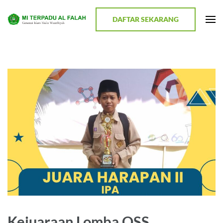
Lompat
ke
DAFTAR SEKARANG
MI TERPADU AL FALAH
Terwujudnya Generasi Religius dan Berkualitas
konten
(Tekan
Enter)
Kejuaraan Lomba OSS