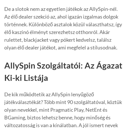
De a slotok nem az egyetlen játékok az AllySpin-nél.
Az élő dealer szekció az, ahol igazán izgalmas dolgok
történnek. Különböző asztalok közül választhatsz, így
élő kaszinó élményt szerezhetsz otthonról. Akár
rulettet, blackjacket vagy pókert kedvelsz, találsz
olyan élő dealer játékot, ami megfelel a stílusodnak.
AllySpin Szolgáltatói: Az Ágazat
Ki-ki Listája
De kik működtetik az AllySpin lenyűgöző
játékválasztékát? Több mint 90 szolgáltatóval, köztük
olyan nevekkel, mint Pragmatic Play, NetEnt és
BGaming, biztos lehetsz benne, hogy minőség és
változatosság is van a kínálatban. A jól ismert nevek