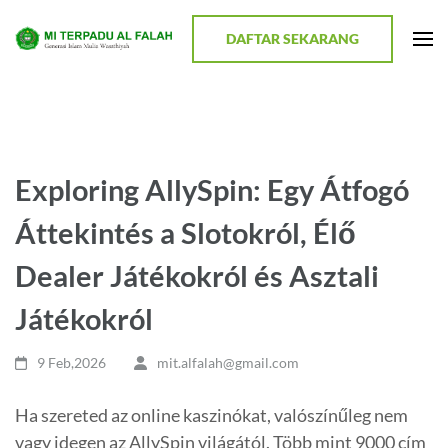
Lompat
ke
DAFTAR SEKARANG
MI TERPADU AL FALAH
Terwujudnya Generasi Religius dan Berkualitas
konten
(Tekan
Enter)
Exploring AllySpin: Egy Átfogó
Áttekintés a Slotokról, Élő
Dealer Játékokról és Asztali
Játékokról
9 Feb,2026
mit.alfalah@gmail.com
Ha szereted az online kaszinókat, valószínűleg nem
vagy idegen az AllySpin világától. Több mint 9000 cím