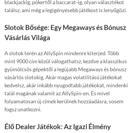
blackjackig, pókertől a baccarat-ig, olyan választékot
találsz, ami még a legigényesebb játékost is lenyűgözi.
Slotok Bősége: Egy Megaways és Bónusz
Vásárlás Világa
A slotok terén az AllySpin mindenre kiterjed. Több
mint 9000 cím közül válogathatsz, kezdve a klasszikus
gyümölcsös gépektől a legújabb Megaways és bónusz
vásárlós slotokig. Akár magas volatilitású játékokat
kedvelsz, akár inkább nyugodtabb játékokat, mindenki
talál magának valamit az AllySpin-en. És mivel
folyamatosan új címek kerülnek hozzáadásra, sosem
fogsz unatkozni.
Élő Dealer Játékok: Az Igazi Élmény