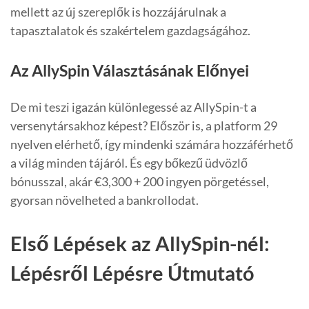
mellett az új szereplők is hozzájárulnak a
tapasztalatok és szakértelem gazdagságához.
Az AllySpin Választásának Előnyei
De mi teszi igazán különlegessé az AllySpin-t a
versenytársakhoz képest? Először is, a platform 29
nyelven elérhető, így mindenki számára hozzáférhető
a világ minden tájáról. És egy bőkezű üdvözlő
bónusszal, akár €3,300 + 200 ingyen pörgetéssel,
gyorsan növelheted a bankrollodat.
Első Lépések az AllySpin-nél:
Lépésről Lépésre Útmutató