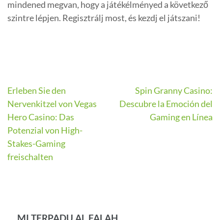
mindened megvan, hogy a játékélményed a következő
szintre lépjen. Regisztrálj most, és kezdj el játszani!
Navigasi
Erleben Sie den
Spin Granny Casino:
Nervenkitzel von Vegas
Descubre la Emoción del
pos
Hero Casino: Das
Gaming en Línea
Potenzial von High-
Stakes-Gaming
freischalten
MI TERPADU AL FALAH