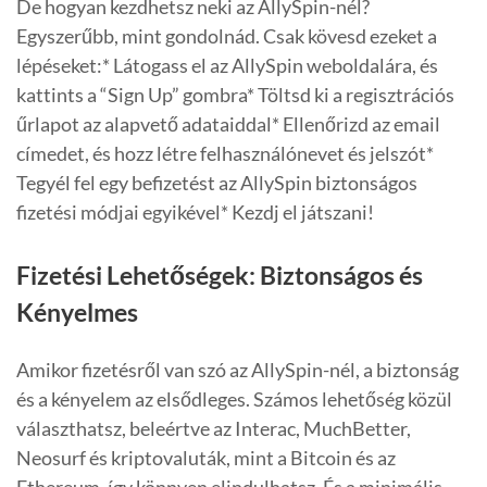
De hogyan kezdhetsz neki az AllySpin-nél?
Egyszerűbb, mint gondolnád. Csak kövesd ezeket a
lépéseket:* Látogass el az AllySpin weboldalára, és
kattints a “Sign Up” gombra* Töltsd ki a regisztrációs
űrlapot az alapvető adataiddal* Ellenőrizd az email
címedet, és hozz létre felhasználónevet és jelszót*
Tegyél fel egy befizetést az AllySpin biztonságos
fizetési módjai egyikével* Kezdj el játszani!
Fizetési Lehetőségek: Biztonságos és
Kényelmes
Amikor fizetésről van szó az AllySpin-nél, a biztonság
és a kényelem az elsődleges. Számos lehetőség közül
választhatsz, beleértve az Interac, MuchBetter,
Neosurf és kriptovaluták, mint a Bitcoin és az