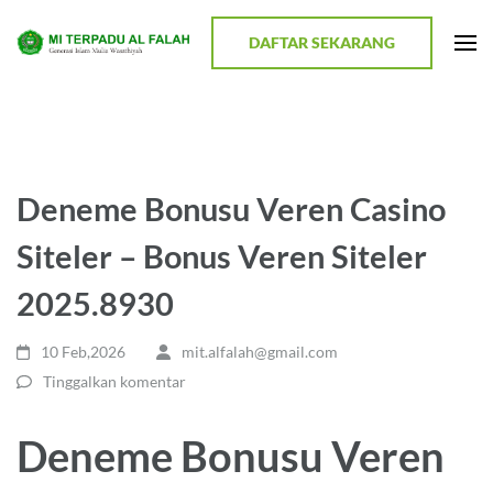
Lompat
ke
DAFTAR SEKARANG
MI TERPADU AL FALAH
Terwujudnya Generasi Religius dan Berkualitas
konten
(Tekan
Enter)
Deneme Bonusu Veren Casino
Siteler – Bonus Veren Siteler
2025.8930
10 Feb,2026
mit.alfalah@gmail.com
Tinggalkan komentar
Deneme Bonusu Veren