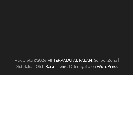
Hak Cipta ©2026
MI TERPADU AL FALAH
.
School Zone |
Diciptakan Oleh
Rara Theme
. Ditenagai oleh
WordPress
.