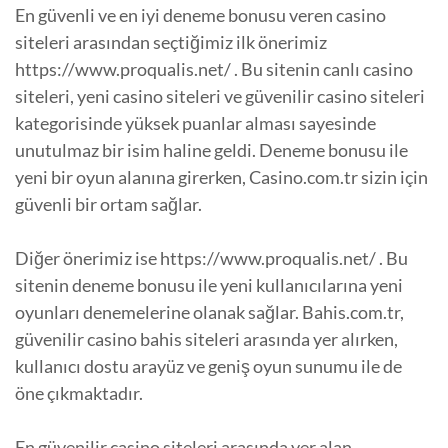
En güvenli ve en iyi deneme bonusu veren casino
siteleri arasından seçtiğimiz ilk önerimiz
https://www.proqualis.net/ . Bu sitenin canlı casino
siteleri, yeni casino siteleri ve güvenilir casino siteleri
kategorisinde yüksek puanlar alması sayesinde
unutulmaz bir isim haline geldi. Deneme bonusu ile
yeni bir oyun alanına girerken, Casino.com.tr sizin için
güvenli bir ortam sağlar.
Diğer önerimiz ise https://www.proqualis.net/ . Bu
sitenin deneme bonusu ile yeni kullanıcılarına yeni
oyunları denemelerine olanak sağlar. Bahis.com.tr,
güvenilir casino bahis siteleri arasında yer alırken,
kullanıcı dostu arayüz ve geniş oyun sunumu ile de
öne çıkmaktadır.
En güvenilir casino siteleri arasında yer alan