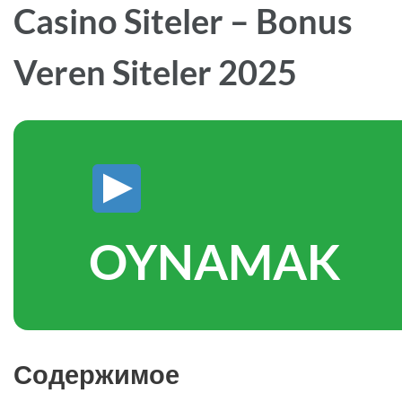
Casino Siteler – Bonus
Veren Siteler 2025
OYNAMAK
Содержимое