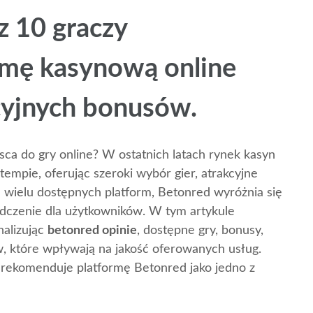
z 10 graczy
rmę kasynową online
kcyjnych bonusów.
ca do gry online? W ostatnich latach rynek kasyn
empie, oferując szeroki wybór gier, atrakcyjne
wielu dostępnych platform, Betonred wyróżnia się
iadczenie dla użytkowników. W tym artykule
nalizując
betonred opinie
, dostępne gry, bonusy,
, które wpływają na jakość oferowanych usług.
y rekomenduje platformę Betonred jako jedno z