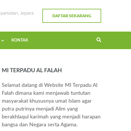
nyamatan, Jepara
DAFTAR SEKARANG
KONTAK
MI TERPADU AL FALAH
Selamat datang di Website MI Terpadu Al
Falah dimana kami menjawab tuntutan
masyarakat khususnya umat Islam agar
putra putrinya menjadi Alim yang
berakhlaqul karimah yang menjadi harapan
bangsa dan Negara serta Agama.