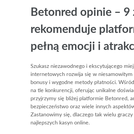
Betonred opinie – 9 
rekomenduje platfo
pełną emocji i atra
Szukasz niezawodnego i ekscytującego miejs
internetowych rozwija się w niesamowitym t
bonusy i wygodne metody płatności. Wśród 
na tle konkurencji, oferując unikalne dośw
przyjrzymy się bliżej platformie Betonred, a
bezpieczeństwo oraz wiele innych aspektów
Zastanowimy się, dlaczego tak wielu gracz
najlepszych kasyn online.