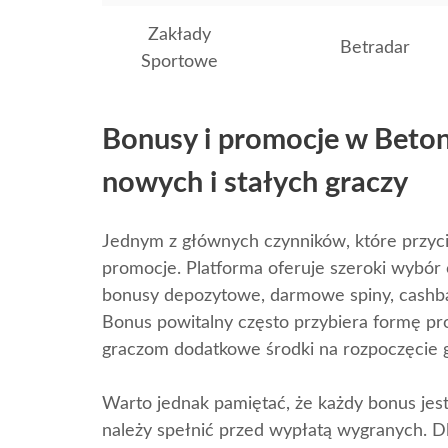
Zakłady
Betradar
Sportowe
Bonusy i promocje w Betonr
nowych i stałych graczy
Jednym z głównych czynników, które przycią
promocje. Platforma oferuje szeroki wybór 
bonusy depozytowe, darmowe spiny, cashbac
Bonus powitalny często przybiera formę pr
graczom dodatkowe środki na rozpoczęcie g
Warto jednak pamiętać, że każdy bonus jes
należy spełnić przed wypłatą wygranych. D