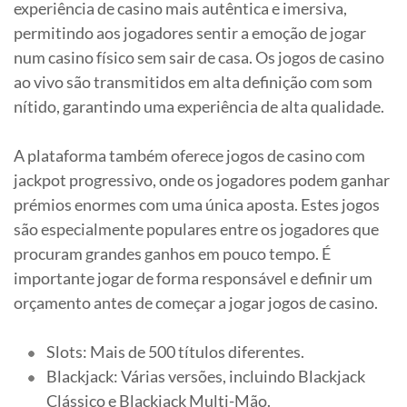
experiência de casino mais autêntica e imersiva,
permitindo aos jogadores sentir a emoção de jogar
num casino físico sem sair de casa. Os jogos de casino
ao vivo são transmitidos em alta definição com som
nítido, garantindo uma experiência de alta qualidade.
A plataforma também oferece jogos de casino com
jackpot progressivo, onde os jogadores podem ganhar
prémios enormes com uma única aposta. Estes jogos
são especialmente populares entre os jogadores que
procuram grandes ganhos em pouco tempo. É
importante jogar de forma responsável e definir um
orçamento antes de começar a jogar jogos de casino.
Slots: Mais de 500 títulos diferentes.
Blackjack: Várias versões, incluindo Blackjack
Clássico e Blackjack Multi-Mão.