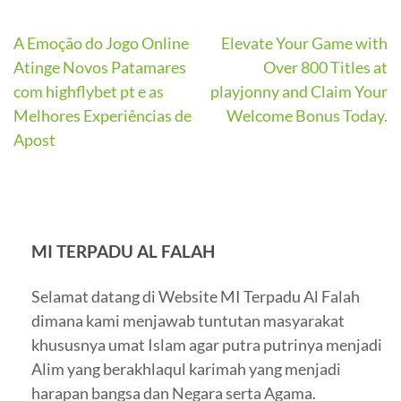
Navigasi
A Emoção do Jogo Online
Elevate Your Game with
Atinge Novos Patamares
Over 800 Titles at
pos
com highflybet pt e as
playjonny and Claim Your
Melhores Experiências de
Welcome Bonus Today.
Apost
MI TERPADU AL FALAH
Selamat datang di Website MI Terpadu Al Falah
dimana kami menjawab tuntutan masyarakat
khususnya umat Islam agar putra putrinya menjadi
Alim yang berakhlaqul karimah yang menjadi
harapan bangsa dan Negara serta Agama.