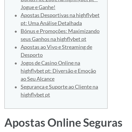
Jogue e Ganhe!
Apostas Desportivas na highflybet
pt: Uma Análise Detalhada
Bónus e Promoções: Maximizando
seus Ganhos na highflybet pt
Apostas ao Vivo e Streaming de
Desporto
Jogos de Casino Online na
highflybet pt: Diversão e Emoção
ao Seu Alcance
Segurança e Suporte ao Cliente na
highflybet pt
Apostas Online Seguras