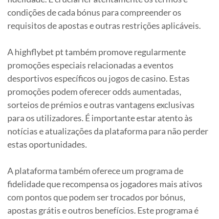
condições de cada bónus para compreender os
requisitos de apostas e outras restrições aplicáveis.
A highflybet pt também promove regularmente
promoções especiais relacionadas a eventos
desportivos específicos ou jogos de casino. Estas
promoções podem oferecer odds aumentadas,
sorteios de prémios e outras vantagens exclusivas
para os utilizadores. É importante estar atento às
notícias e atualizações da plataforma para não perder
estas oportunidades.
A plataforma também oferece um programa de
fidelidade que recompensa os jogadores mais ativos
com pontos que podem ser trocados por bónus,
apostas grátis e outros benefícios. Este programa é