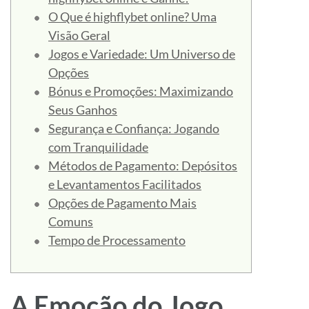
O Que é highflybet online? Uma
Visão Geral
Jogos e Variedade: Um Universo de
Opções
Bónus e Promoções: Maximizando
Seus Ganhos
Segurança e Confiança: Jogando
com Tranquilidade
Métodos de Pagamento: Depósitos
e Levantamentos Facilitados
Opções de Pagamento Mais
Comuns
Tempo de Processamento
A Emoção do Jogo