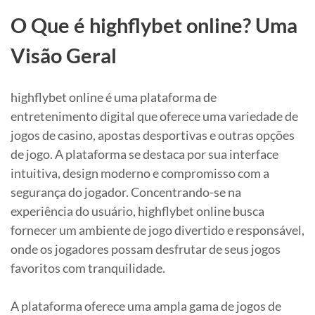
O Que é highflybet online? Uma
Visão Geral
highflybet online é uma plataforma de
entretenimento digital que oferece uma variedade de
jogos de casino, apostas desportivas e outras opções
de jogo. A plataforma se destaca por sua interface
intuitiva, design moderno e compromisso com a
segurança do jogador. Concentrando-se na
experiência do usuário, highflybet online busca
fornecer um ambiente de jogo divertido e responsável,
onde os jogadores possam desfrutar de seus jogos
favoritos com tranquilidade.
A plataforma oferece uma ampla gama de jogos de