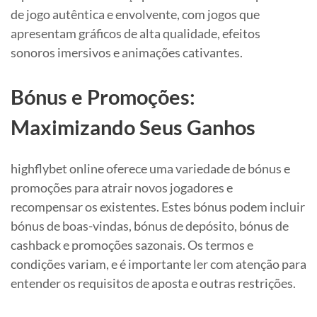
de jogo autêntica e envolvente, com jogos que
apresentam gráficos de alta qualidade, efeitos
sonoros imersivos e animações cativantes.
Bónus e Promoções:
Maximizando Seus Ganhos
highflybet online oferece uma variedade de bónus e
promoções para atrair novos jogadores e
recompensar os existentes. Estes bónus podem incluir
bónus de boas-vindas, bónus de depósito, bónus de
cashback e promoções sazonais. Os termos e
condições variam, e é importante ler com atenção para
entender os requisitos de aposta e outras restrições.