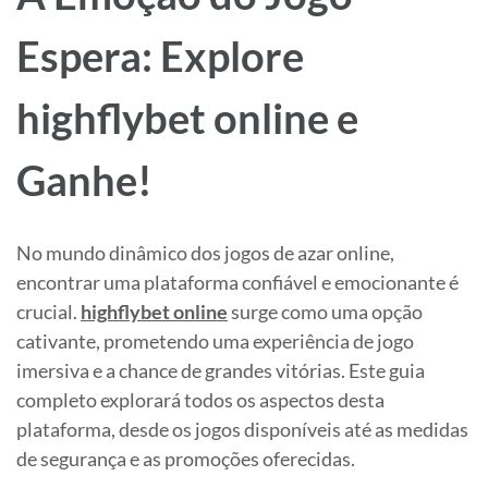
Espera: Explore
highflybet online e
Ganhe!
No mundo dinâmico dos jogos de azar online,
encontrar uma plataforma confiável e emocionante é
crucial.
highflybet online
surge como uma opção
cativante, prometendo uma experiência de jogo
imersiva e a chance de grandes vitórias. Este guia
completo explorará todos os aspectos desta
plataforma, desde os jogos disponíveis até as medidas
de segurança e as promoções oferecidas.