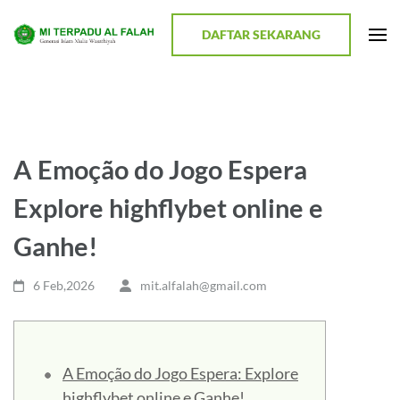
Lompat
ke
DAFTAR SEKARANG
MI TERPADU AL FALAH
Terwujudnya Generasi Religius dan Berkualitas
konten
(Tekan
Enter)
A Emoção do Jogo Espera
Explore highflybet online e
Ganhe!
6 Feb,2026
mit.alfalah@gmail.com
A Emoção do Jogo Espera: Explore
highflybet online e Ganhe!