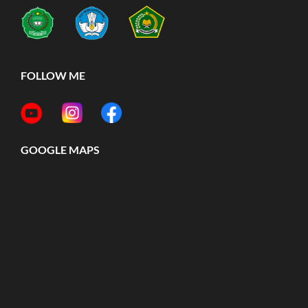
FOLLOW ME
GOOGLE MAPS