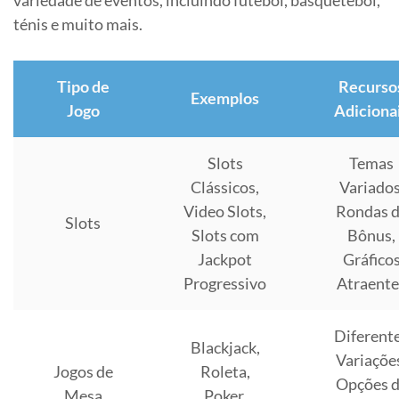
ténis e muito mais.
Tipo de
Recurso
Exemplos
Jogo
Adiciona
Slots
Temas
Clássicos,
Variados
Video Slots,
Rondas 
Slots
Slots com
Bônus,
Jackpot
Gráfico
Progressivo
Atraente
Diferent
Blackjack,
Variaçõe
Jogos de
Roleta,
Opções 
Mesa
Poker,