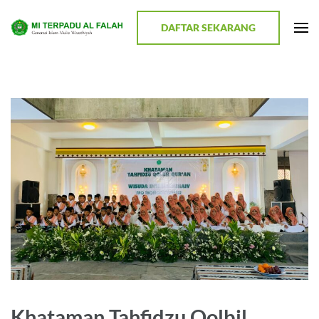
Lompat
ke
DAFTAR SEKARANG
MI TERPADU AL FALAH
Terwujudnya Generasi Religius dan Berkualitas
konten
(Tekan
Enter)
Khataman Tahfidzu Qolbil