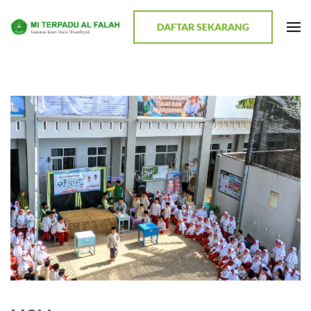
Lompat
ke
DAFTAR SEKARANG
MI TERPADU AL FALAH
Terwujudnya Generasi Religius dan Berkualitas
konten
(Tekan
Enter)