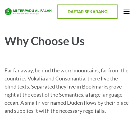
Lompat
ke
DAFTAR SEKARANG
MI TERPADU AL FALAH
Terwujudnya Generasi Religius dan Berkualitas
konten
(Tekan
Enter)
Why Choose Us
Far far away, behind the word mountains, far from the
countries Vokalia and Consonantia, there live the
blind texts. Separated they live in Bookmarksgrove
right at the coast of the Semantics, a large language
ocean. A small river named Duden flows by their place
and supplies it with the necessary regelialia.