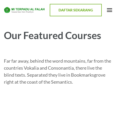
Lompat
ke
DAFTAR SEKARANG
MI TERPADU AL FALAH
Terwujudnya Generasi Religius dan Berkualitas
konten
(Tekan
Enter)
Our Featured Courses
Far far away, behind the word mountains, far from the
countries Vokalia and Consonantia, there live the
blind texts. Separated they live in Bookmarksgrove
right at the coast of the Semantics.